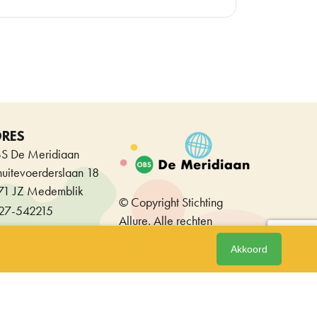
DRES
S De Meridiaan
huitevoerderslaan 18
71 JZ Medemblik
© Copyright Stichting
27-542215
Allure. Alle rechten
voorbehouden.
Akkoord