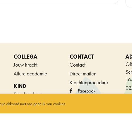
COLLEGA
CONTACT
A
OB
Jouw kracht
Contact
Sc
Allure academie
Direct mailen
16
Klachtenprocedure
KIND
02
Facebook
Speel en leer
Instagram
ga je akkoord met ons gebruik van cookies.
WEBDELEVOPMENT 2026 © M.E. SOLUTIONS