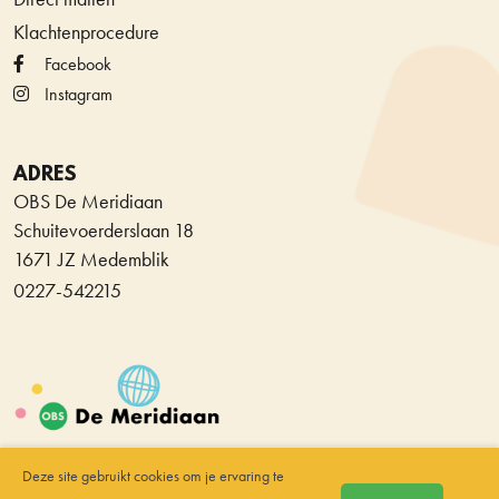
Klachtenprocedure
Facebook
Instagram
ADRES
OBS De Meridiaan
Schuitevoerderslaan 18
1671 JZ Medemblik
0227-542215
© Copyright Stichting
Deze site gebruikt cookies om je ervaring te