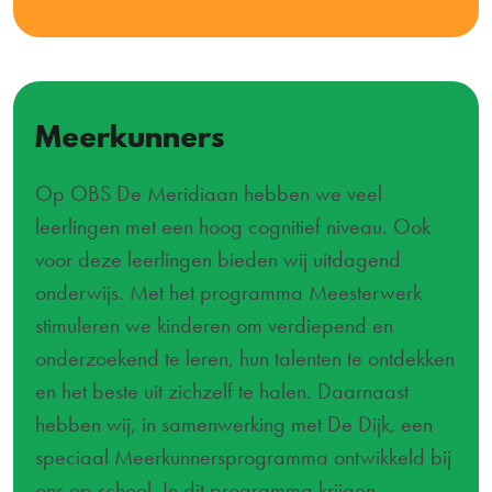
Meerkunners
Op OBS De Meridiaan hebben we veel
leerlingen met een hoog cognitief niveau. Ook
voor deze leerlingen bieden wij uitdagend
onderwijs. Met het programma Meesterwerk
stimuleren we kinderen om verdiepend en
onderzoekend te leren, hun talenten te ontdekken
en het beste uit zichzelf te halen. Daarnaast
hebben wij, in samenwerking met De Dijk, een
speciaal Meerkunnersprogramma ontwikkeld bij
ons op school. In dit programma krijgen