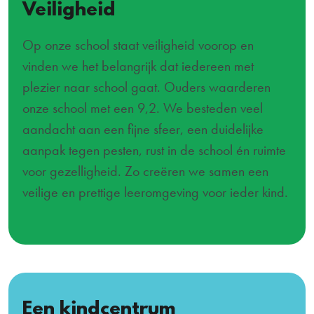
Veiligheid
Op onze school staat veiligheid voorop en
vinden we het belangrijk dat iedereen met
plezier naar school gaat. Ouders waarderen
onze school met een 9,2. We besteden veel
aandacht aan een fijne sfeer, een duidelijke
aanpak tegen pesten, rust in de school én ruimte
voor gezelligheid. Zo creëren we samen een
veilige en prettige leeromgeving voor ieder kind.
Een kindcentrum