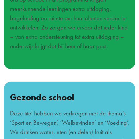
meerkunnende leerlingen extra uitdaging,
begeleiding en ruimte om hun talenten verder te
ontwikkelen. Zo zorgen we ervoor dat ieder kind
– van extra ondersteuning tot extra uitdaging –
onderwijs krijgt dat bij hem of haar past.
Gezonde school
Deze titel hebben we verkregen met de thema’s
‘Sport en Bewegen’, ‘Welbevinden’ en ‘Voeding’.
We drinken water, eten (en delen) fruit als